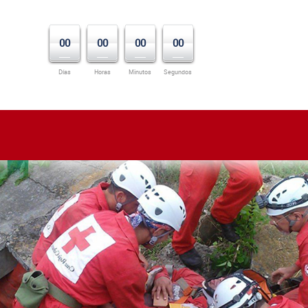
00
00
00
00
Días
Horas
Minutos
Segundos