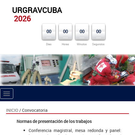
URGRAVCUBA
2026
00
00
00
00
Días
Horas
Minutos
Segundos
Toggle
navigation
INICIO
/ Convocatoria
Normas de presentación de los trabajos
Conferencia magistral, mesa redonda y panel: