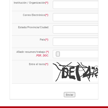
Institución / Organización
(*)
:
Correo Electrónico
(*)
:
Estado/Provincia/Ciudad:
País
(*)
:
Añadir resumen/trabajo
(*)
.PDF, .DOC
:
Entre el texto
(*)
: