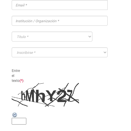
Entre
el
texto
(*)
: